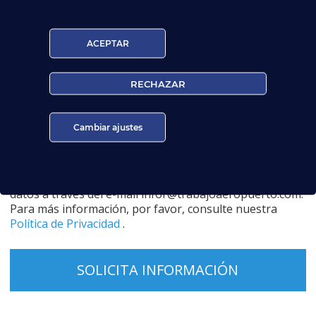
ACEPTAR
Edad:
RECHAZAR
Acepto la
Política de Privacidad
Cambiar ajustes
EUROCOLLEGE OXFORD ENGLISH INSTITUTE S.L. le
informa que tratará los datos personales que facilite
con la finalidad de gestionar su consulta y darle
respuesta. Puede ejercer sus derechos de protección de
datos a través del e-mail infor@trabajoaeropuerto.com.
Para más información, por favor, consulte nuestra
Política de Privacidad
.