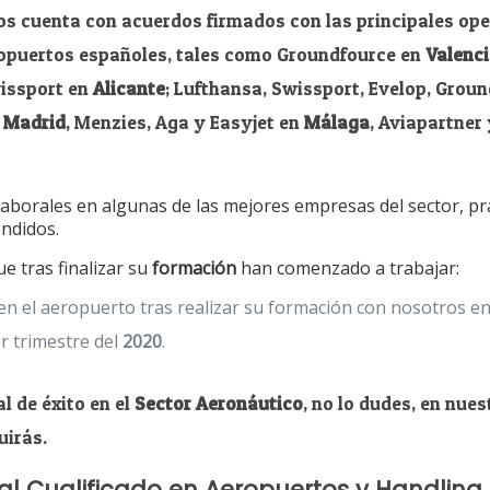
s cuenta con acuerdos firmados con las principales op
ropuertos españoles, tales como Groundfource en
Valenci
wissport en
Alicante
; Lufthansa, Swissport, Evelop, Groun
n
Madrid
, Menzies, Aga y Easyjet en
Málaga
, Aviapartner
aborales en algunas de las mejores empresas del sector, pr
endidos.
e tras finalizar su
formación
han comenzado a trabajar:
n el aeropuerto tras realizar su formación con nosotros e
r trimestre del
2020
.
l de éxito en el
Sector Aeronáutico
, no lo dudes, en nue
uirás.
al Cualificado en Aeropuertos y Handling