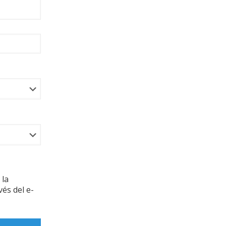
 la
vés del e-
.