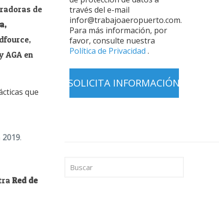
eradoras de
través del e-mail
infor@trabajoaeropuerto.com.
a,
Para más información, por
dfource,
favor, consulte nuestra
Política de Privacidad
.
 y AGA en
ácticas que
n
2019
.
stra
Red de