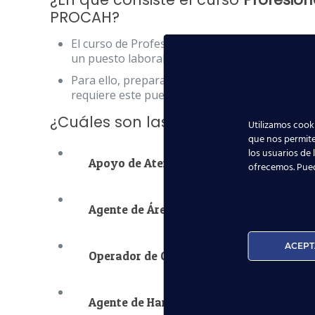
PROCAH?
El curso de Profesional Cualificado en Aeropu
un puesto laboral tanto en el lado “tierra” com
Para ello, preparamos a nuestros alumnos par
requiere este puesto de trabajo.
¿Cuáles son las
ocupaciones profe
Utilizamos cooki
que nos permite
los usuarios de 
Apoyo de Atención a Pasajeros, Usuarios
ofrecemos. Pue
Agente de Área de Movimiento,
ACEPT
Operador de Centros de Facilitación Aer
Agente de Handling,