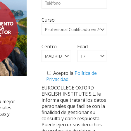
Curso:
Centro:
Edad:
Acepto la
Política de
Privacidad
EUROCOLLEGE OXFORD
ENGLISH INSTITUTE S.L. le
informa que tratará los datos
Tu mejor
personales que facilite con la
riales
finalidad de gestionar su
cas y
consulta y darle respuesta.
Puede ejercer sus derechos
de protección de datos a