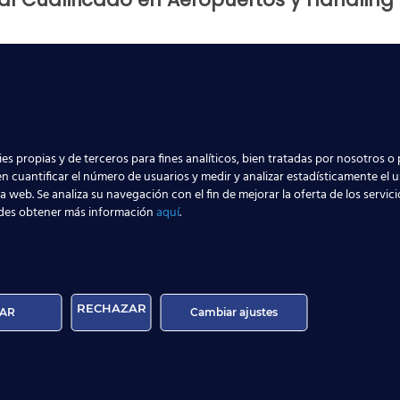
ertos y Handling proporciona los contenidos suficientes par
o en el lado “aire” de un aeropuerto.
a que puedan realizar las actividades esenciales que habit
sionales
para las que te preparamos?
es propias y de terceros para fines analíticos, bien tratadas por nosotros o 
n cuantificar el número de usuarios y medir y analizar estadísticamente el 
la web. Se analiza su navegación con el fin de mejorar la oferta de los servic
 y Clientes,
des obtener más información
aquí
.
RECHAZAR
AR
Cambiar ajustes
oportuaria,