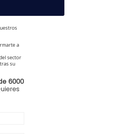
nuestros
ormarte a
del sector
tras su
de 6000
Quieres