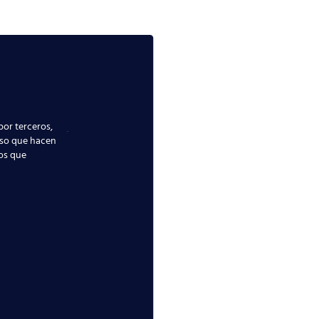
a obtener
ualmente
por terceros,
uso que hacen
ios que