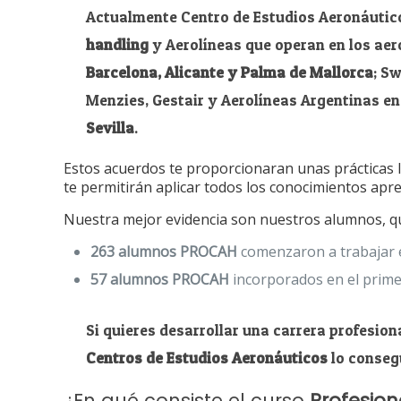
Actualmente Centro de Estudios Aeronáutico
handling
y Aerolíneas que operan en los ae
Barcelona, Alicante y Palma de Mallorca
; S
Menzies, Gestair y Aerolíneas Argentinas e
Sevilla
.
Estos acuerdos te proporcionaran unas prácticas l
te permitirán aplicar todos los conocimientos apr
Nuestra mejor evidencia son nuestros alumnos, qu
263 alumnos PROCAH
comenzaron a trabajar e
57 alumnos PROCAH
incorporados en el prime
Si quieres desarrollar una carrera profesiona
Centros de Estudios Aeronáuticos
lo conseg
¿En qué consiste el curso
Profesion