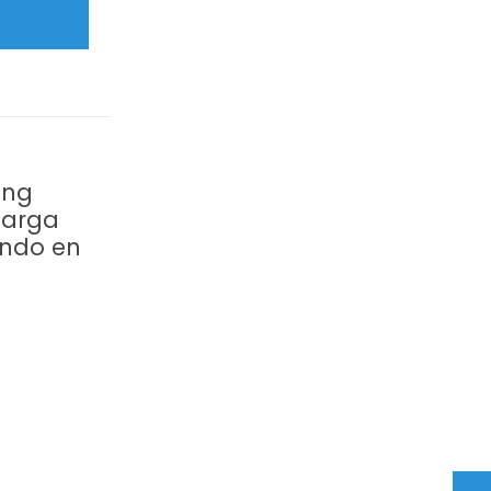
ing
carga
endo en