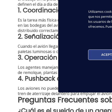
definen el día a día de este perfil:
1. Coordinación del equipaje 
Utilizamos cooki
que nos permite
Es la tarea más física del puesto. Los agentes clas
los usuarios de 
en las bodegas del avión. Utilizan cintas transpo
ofrecemos. Pue
distribuido correctamente según el plan de carga.
2. Señalización y guiado del a
Cuando el avión llega a la puerta de embarque, el 
paletas luminosas o chalecos de alta visibilidad, 
ACEPT
3. Operación de equipos de ap
Los agentes manejan maquinaria pesada especializa
de remolque, plantas de energía eléctrica externa 
4. Pushback o remolque de sa
Los aviones no pueden dar marcha atrás por sí mi
tren de aterrizaje delantero para empujar el avión 
Preguntas Frecuentes so
¿Cuál es el sueldo de un age