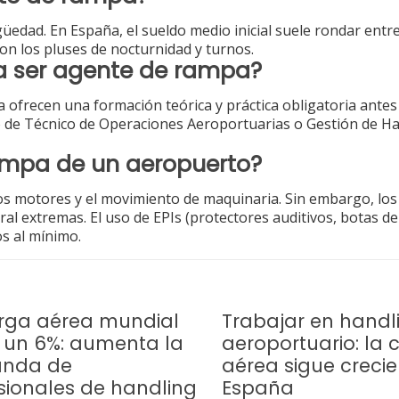
tigüedad. En España, el sueldo medio inicial suele rondar entr
on los pluses de nocturnidad y turnos.
a ser agente de rampa?
ra ofrecen una formación teórica y práctica obligatoria antes
o de Técnico de Operaciones Aeroportuarias o Gestión de H
rampa de un aeropuerto?
los motores y el movimiento de maquinaria. Sin embargo, los
l extremas. El uso de EPIs (protectores auditivos, botas de
os al mínimo.
rga aérea mundial
Trabajar en handl
 un 6%: aumenta la
aeroportuario: la 
nda de
aérea sigue creci
sionales de handling
España