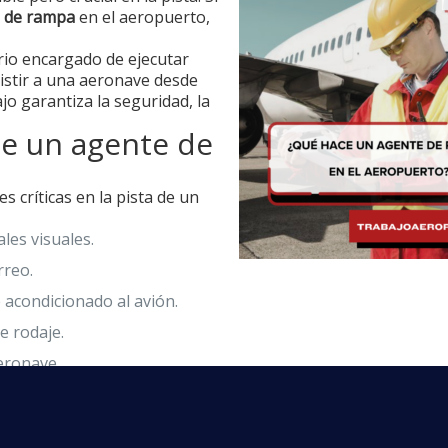
e de rampa
en el aeropuerto,
rio encargado de ejecutar
sistir a una aeronave desde
jo garantiza la seguridad, la
e un agente de
s críticas en la pista de un
les visuales.
rreo.
 acondicionado al avión.
e rodaje.
aeronave.
e un agente de rampa
equiere de una precisión milimétrica. Estas son las tareas pri