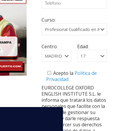
Curso:
Centro:
Edad:
Acepto la
Política de
Privacidad
EUROCOLLEGE OXFORD
ENGLISH INSTITUTE S.L. le
informa que tratará los datos
personales que facilite con la
finalidad de gestionar su
consulta y darle respuesta.
Puede ejercer sus derechos
ncipales que
de protección de datos a