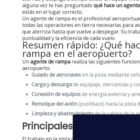
alguna vez te has preguntado
qué hace un agent
estás en el lugar correcto.
Un agente de rampa es el profesional aeroportua
todas las operaciones en tierra necesarias para a
que aterriza hasta que vuelve a despegar. Su traba
puntualidad y la eficiencia de cada vuelo.
Resumen rápido: ¿Qué hac
rampa en el aeropuerto?
Un
agente de rampa
realiza las siguientes funcione
aeropuerto:
Guiado de aeronaves
en la pista mediante seña
Carga y descarga
de equipaje, mercancías y co
Conexión de equipos
de energía externa y aire
Remolque del avión
(pushback) hacia la pista d
Limpieza y abastecimiento
de la cabina de la 
Principales funciones d
El trabajo en la pista de aterrizaje es dinámico y r