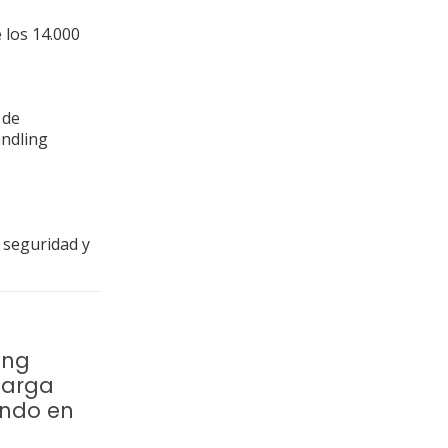
e los 14.000
 de
andling
 seguridad y
ing
carga
endo en