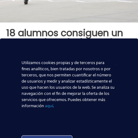
18 alumnos consiguen un
puesto de trabajo en el
aeropuerto en Menzies
Aviation. ¡Enhorabuena!
Utilizamos cookies propias y de terceros para
fines analíticos, bien tratadas por nosotros o por
Esta semana contamos con un total de 18 nuevas
terceros, que nos permiten cuantificar el número
incorporaciones en las compañías de Azul Handling,
de usuarios y medir y analizar estadísticamente el
WFS y Menzies easyJet. ¡Enhorabuena a nuestros
uso que hacen los usuarios de la web. Se analiza su
alumnos! Menzies Aviation
[…]
navegación con el fin de mejorar la oferta de los
servicios que ofrecemos. Puedes obtener más
información
aquí
.