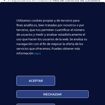
Pregúntanos en nuestra
Red de Centros de Estudios
Aeronáuticos
. Recuerda que puedes formarte con
nosotros en
más de 20 centros repartidos por toda
España
.
Utilizamos cookies propias y de terceros para
Si lo prefieres, puedes llamarnos al
900 100 405
;
fines analíticos, bien tratadas por nosotros o por
O bien por Internet mediante nuestros asesores
terceros, que nos permiten cuantificar el número
online:
de usuarios y medir y analizar estadísticamente el
uso que hacen los usuarios de la web. Se analiza su
navegación con el fin de mejorar la oferta de los
servicios que ofrecemos. Puedes obtener más
información
aquí
.
ACEPTAR
Curso:
RECHAZAR