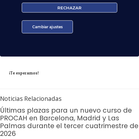
respuesta. Puede ejercer sus derechos de protección de
datos a través del e-mail infor@trabajoaeropuerto.com.
RECHAZAR
Para más información, por favor, consulte nuestra
Política de Privacidad
.
Cambiar ajustes
¡Te esperamos!
Noticias Relacionadas
Últimas plazas para un nuevo curso de
PROCAH en Barcelona, Madrid y Las
Palmas durante el tercer cuatrimestre de
2026