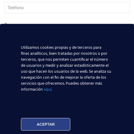
Curso:
Utilizamos cookies propias y de terceros para
Centro:
fines analíticos, bien tratadas por nosotros o por
terceros, que nos permiten cuantificar el número
de usuarios y medir y analizar estadísticamente el
uso que hacen los usuarios de la web. Se analiza su
navegación con el fin de mejorar la oferta de los
Edad:
servicios que ofrecemos. Puedes obtener más
información
aquí
.
Acepto la
Política de Privacidad
EUROCOLLEGE OXFORD ENGLISH INSTITUTE S.L. le
informa que tratará los datos personales que facilite
ACEPTAR
con la finalidad de gestionar su consulta y darle