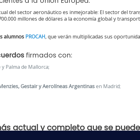
cientes a la Unión Europea.
ual del sector aeronáutico es inmejorable: El sector del tra
.700.000 millones de dólares a la economía global y transport
os alumnos
PROCAH
, que verán multiplicadas sus oportunid
uerdos
firmados con:
e y Palma de Mallorca;
Menzies, Gestair y Aerolíneas Argentinas
en Madrid;
ás actual y completo
que se puede 
ofesionales del sector y adaptados a los requerimientos de 