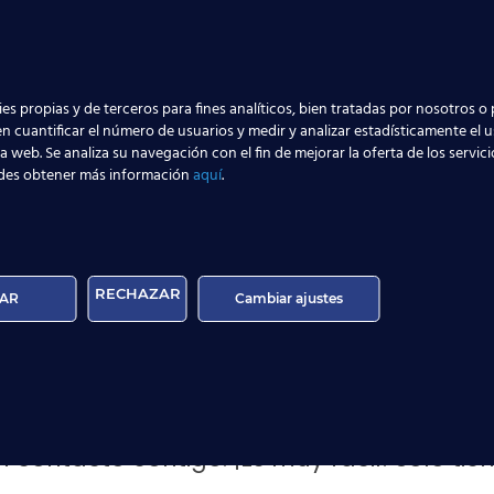
 la formación son profesionales del sector aeronáutico, esto
realidad laboral.
apoyo y asesoramiento del equipo de Orientadores Laboral
es propias y de terceros para fines analíticos, bien tratadas por nosotros o 
n cuantificar el número de usuarios y medir y analizar estadísticamente el 
 realizan prácticas profesionales en las empresas más desta
la web. Se analiza su navegación con el fin de mejorar la oferta de los servic
 es el caso de los tres alumnos de Madrid que está semana
des obtener más información
aquí
.
ara mejorar y formar profesionale
RECHAZAR
AR
Cambiar ajustes
har este buen momento y
estudiar para trabajar en el mundo
 cursos orientados a las profesiones más buscadas por las 
cerca de las posibilidades que ofrece la
a
ito
900 100 405
, o visita
nuestro centro de
RIA Calle Juan e Doreste, 1,, Tfno: 902 2
ontacto contigo. ¡Es muy fácil! Sólo tie