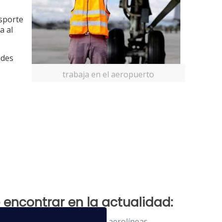
nsporte
a al
ades
trabaja en el aeropuerto
encontrar en la actualidad:
las principales operadoras y aerolíneas.