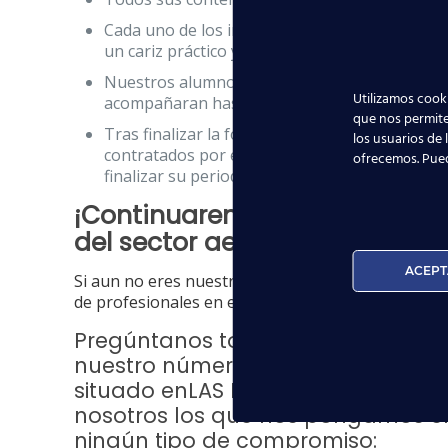
Cada uno de los instructores que participan en
un cariz práctico y siempre relacionado con la 
Nuestros alumnos PROCAH también cuentan el 
Utilizamos cooki
acompañaran hasta la inserción laboral.
que nos permite
Tras finalizar la formación, nuestros alumnos
los usuarios de 
contratados por estas mismas empresas, como
ofrecemos. Pue
finalizar su periodo de prácticas.
¡Continuaremos trabajando p
del sector aeronáutico!
ACEPT
Si aun no eres nuestro alumno, puedes aprovec
de profesionales en el sector, y por eso tenemos
Pregúntanos todo lo que quieras a
nuestro número de teléfono gratu
situado enLAS PALMAS DE GRAN CANA
nosotros los que nos pongamos en c
ningún tipo de compromiso: