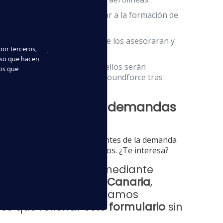
 les da la posibilidad de dotar a la formación de
es, psicólogos expertos que los asesoraran y
por terceros,
uso que hacen
cadas del sector. Muchos de ellos serán
ios que
 han sido contratados por Groundforce tras
s adaptados a las demandas
 aeronáutico
. Somos conscientes de la demanda
compañías aéreas y aeropuertos. ¿Te interesa?
viación comercial
mediante
 Las Palmas de Gran Canaria
,
4 12 06; o deja que seamos
nes que rellenar este
formulario
sin