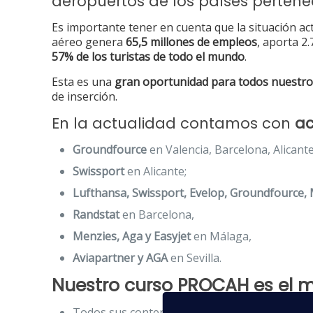
aeropuertos de los países pertene
Es importante tener en cuenta que la situación act
aéreo genera
65,5 millones de empleos
, aporta 2
57% de los turistas de todo el mundo
.
Esta es una
gran oportunidad para todos nuestr
de inserción.
En la actualidad contamos con
ac
Groundfource
en Valencia, Barcelona, Alicant
Swissport
en Alicante;
Lufthansa, Swissport, Evelop, Groundfource, 
Randstat
en Barcelona,
Menzies, Aga y Easyjet
en Málaga,
Aviapartner y AGA
en Sevilla.
Nuestro curso PROCAH es el
m
Todos sus contenidos están elaborados por pr