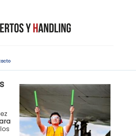
tacto
s
vez
para
los