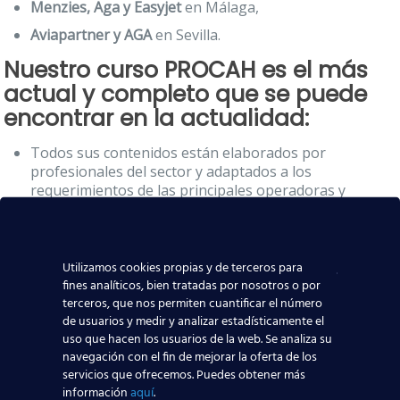
Menzies, Aga y Easyjet
en Málaga,
Aviapartner y AGA
en Sevilla.
Nuestro curso PROCAH es el
más
actual y completo
que se puede
encontrar en la actualidad:
Todos sus contenidos están elaborados por
profesionales del sector y adaptados a los
requerimientos de las principales operadoras y
aerolíneas.
Cada uno de los instructores que participan en la
formación son profesionales del sector aeronáutico,
Utilizamos cookies propias y de terceros para
esto les da la posibilidad de dotar a la formación de un
fines analíticos, bien tratadas por nosotros o por
cariz práctico y siempre relacionado con la realidad
terceros, que nos permiten cuantificar el número
laboral.
de usuarios y medir y analizar estadísticamente el
uso que hacen los usuarios de la web. Se analiza su
Nuestros alumnos PROCAH también cuentan el apoyo
navegación con el fin de mejorar la oferta de los
y asesoramiento del equipo de Orientadores
servicios que ofrecemos. Puedes obtener más
Laborales, psicólogos expertos que los asesoraran y
información
aquí
.
acompañaran hasta la inserción laboral.