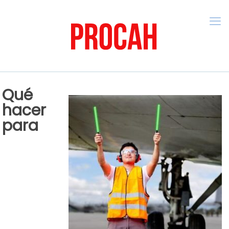
Qué
hacer
para