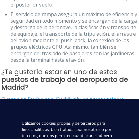
el posterior vuelo.
El servicio de rampa asegura un máximo de eficiencia y
seguridad en todo momento y se encargan de la carga
y descarga de la aeronave, la clasificación y transporte
de equipaje, el transporte de la tripulación, el arrastre
del avión mediante el push-back, la conexión de los
grupos eléctricos GPU. Así mismo, también se
encargan del traslado de pasajeros con las jardineras
desde la terminal hasta el avión.
¿Te gustaría estar en uno de estos
puestos de trabajo del aeropuerto de
Madrid
?
El
curso de Profesional Cualificado en Aeropuertos y
Handling PROCAH
proporciona los
contenidos suficientes
para obtener un puesto laboral tanto en el lado “tierra”
como en el lado “aire” de un aeropuerto
. Para ello
Utilizamos cookies propias y de terceros para
preparamos a nuestros alumnos para que puedan
fines analíticos, bien tratadas por nosotros o por
realizar las
actividades esenciales
que habitualmente
terceros, que nos permiten cuantificar el número
requiere este puesto de trabajo: