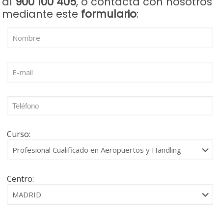
al
900 100 405
, o contacta con nosotros
mediante este
formulario
:
Curso:
Centro: