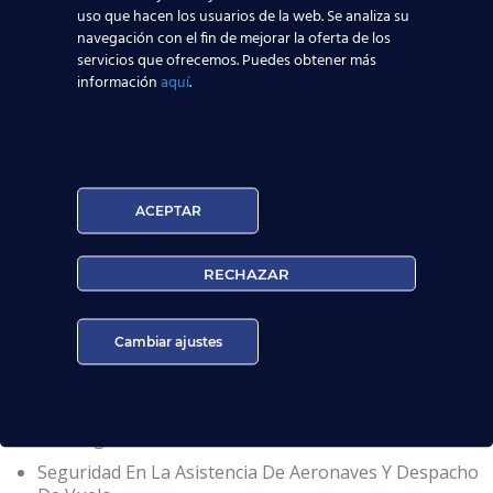
Organización Y Comunicación En El Entorno
uso que hacen los usuarios de la web. Se analiza su
Aeropuerto.
navegación con el fin de mejorar la oferta de los
servicios que ofrecemos. Puedes obtener más
Seguridad Aeronáutica. Obtención Del Certificado
información
aquí
.
Oficial De AESA.
FFHH En La Atención A Pasajeros. CRM.
MMPP En La Atención a Pasajeros. Obtención Del
Carnet Oficial Categoría 9.
Información A Usuarios Sobre Vuelos Y Servicios
ACEPTAR
Aeroportuarios.
Atención A Pasajeros En Los Servicios De Facturación
RECHAZAR
De Vuelo Y Embarque.
Atención A Pasajeros De Trato Diferenciado.
Cambiar ajustes
Incidencias Relacionadas Con Los Pasajeros Y El
Embarque Y World Tracer.
Operaciones De Gestión Documental De Mercancías
De Carga Aérea.
Seguridad En La Asistencia De Aeronaves Y Despacho