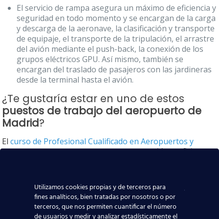
El servicio de rampa asegura un máximo de eficiencia y
seguridad en todo momento y se encargan de la carga
y descarga de la aeronave, la clasificación y transporte
de equipaje, el transporte de la tripulación, el arrastre
del avión mediante el push-back, la conexión de los
grupos eléctricos GPU. Así mismo, también se
encargan del traslado de pasajeros con las jardineras
desde la terminal hasta el avión.
¿Te gustaría estar en uno de estos
puestos de trabajo del aeropuerto de
Madrid
?
El
curso de Profesional Cualificado en Aeropuertos y
Handling PROCAH
proporciona los
contenidos suficientes
para obtener un puesto laboral tanto en el lado “tierra”
como en el lado “aire” de un aeropuerto
. Para ello
preparamos a nuestros alumnos para que puedan
Utilizamos cookies propias y de terceros para
realizar las
actividades esenciales
que habitualmente
fines analíticos, bien tratadas por nosotros o por
requiere este puesto de trabajo:
terceros, que nos permiten cuantificar el número
de usuarios y medir y analizar estadísticamente el