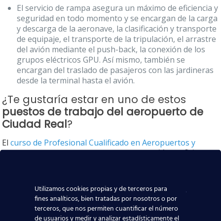
El servicio de rampa asegura un máximo de eficiencia y
seguridad en todo momento y se encargan de la carga
y descarga de la aeronave, la clasificación y transporte
de equipaje, el transporte de la tripulación, el arrastre
del avión mediante el push-back, la conexión de los
grupos eléctricos GPU. Así mismo, también se
encargan del traslado de pasajeros con las jardineras
desde la terminal hasta el avión.
¿Te gustaría estar en uno de estos
puestos de trabajo del aeropuerto de
Ciudad Real
?
El
curso de Profesional Cualificado en Aeropuertos y
Handling PROCAH
proporciona los
contenidos suficientes
para obtener un puesto laboral tanto en el lado “tierra”
como en el lado “aire” de un aeropuerto
. Para ello
preparamos a nuestros alumnos para que puedan
Utilizamos cookies propias y de terceros para
realizar las
actividades esenciales
que habitualmente
fines analíticos, bien tratadas por nosotros o por
requiere este puesto de trabajo:
terceros, que nos permiten cuantificar el número
de usuarios y medir y analizar estadísticamente el