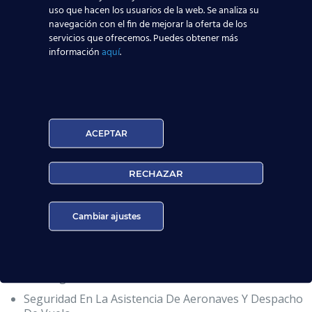
Organización Y Comunicación En El Entorno
uso que hacen los usuarios de la web. Se analiza su
Aeropuerto.
navegación con el fin de mejorar la oferta de los
servicios que ofrecemos. Puedes obtener más
Seguridad Aeronáutica. Obtención Del Certificado
información
aquí
.
Oficial De AESA.
FFHH En La Atención A Pasajeros. CRM.
MMPP En La Atención a Pasajeros. Obtención Del
Carnet Oficial Categoría 9.
Información A Usuarios Sobre Vuelos Y Servicios
ACEPTAR
Aeroportuarios.
Atención A Pasajeros En Los Servicios De Facturación
RECHAZAR
De Vuelo Y Embarque.
Atención A Pasajeros De Trato Diferenciado.
Cambiar ajustes
Incidencias Relacionadas Con Los Pasajeros Y El
Embarque Y World Tracer.
Operaciones De Gestión Documental De Mercancías
De Carga Aérea.
Seguridad En La Asistencia De Aeronaves Y Despacho