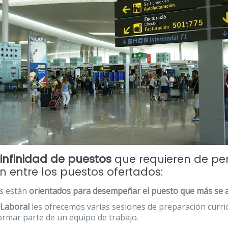
infinidad de puestos
que requieren de per
n entre los puestos ofertados:
s están
orientados para desempeñar el puesto que más se ad
 Laboral
les ofrecemos varias sesiones de preparación curri
ormar parte de un equipo de trabajo.