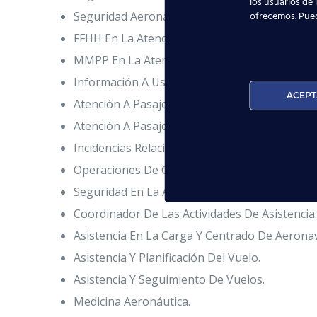
los usuarios de 
ofrecemos. Pue
Seguridad Aeronáutica. Obtención Del Certific
FFHH En La Atención A Pasajeros. CRM.
MMPP En La Atención a Pasajeros. Obtención D
Información A Usuarios Sobre Vuelos Y Servic
ACEPT
Atención A Pasajeros En Los Servicios De Fac
Atención A Pasajeros De Trato Diferenciado.
Incidencias Relacionadas Con Los Pasajeros Y
Operaciones De Gestión Documental De Merc
Seguridad En La Asistencia De Aeronaves Y D
Coordinador De Las Actividades De Asistenci
Asistencia En La Carga Y Centrado De Aerona
Asistencia Y Planificación Del Vuelo.
Asistencia Y Seguimiento De Vuelos.
Medicina Aeronáutica.