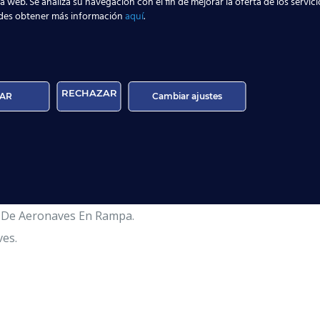
la web. Se analiza su navegación con el fin de mejorar la oferta de los servic
des obtener más información
aquí
.
ado Oficial De AESA.
el Carnet Oficial Categoría 9.
ios Aeroportuarios.
RECHAZAR
AR
Cambiar ajustes
turación De Vuelo Y Embarque.
 El Embarque Y World Tracer.
ancías De Carga Aérea.
espacho De Vuelo.
a De Aeronaves En Rampa.
ves.