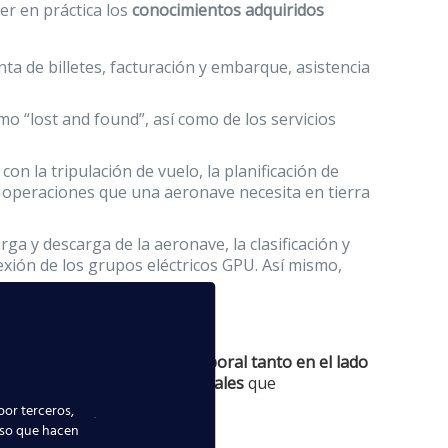
er en práctica los
conocimientos adquiridos
ta de billetes, facturación y embarque, asistencia
o “lost and found”, así como de los servicios
n la tripulación de vuelo, la planificación de
as operaciones que una aeronave necesita en tierra
a y descarga de la aeronave, la clasificación y
nexión de los grupos eléctricos GPU. Así mismo,
aragoza
?
s para obtener un puesto laboral tanto en el lado
alizar las
actividades esenciales
que
por terceros,
uso que hacen