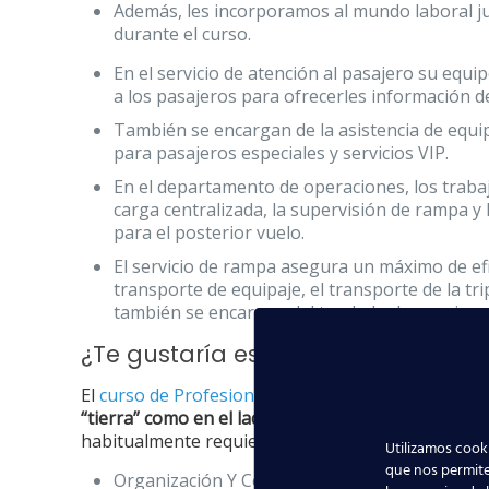
Además, les incorporamos al mundo laboral ju
durante el curso.
En el servicio de atención al pasajero su equi
a los pasajeros para ofrecerles información de
También se encargan de la asistencia de equip
para pasajeros especiales y servicios VIP.
En el departamento de operaciones, los trabaj
carga centralizada, la supervisión de rampa y 
para el posterior vuelo.
El servicio de rampa asegura un máximo de efi
transporte de equipaje, el transporte de la tr
también se encargan del traslado de pasajeros 
¿Te gustaría estar en uno de esto
El
curso de Profesional Cualificado en Aeropuert
“tierra” como en el lado “aire” de un aeropuerto
. 
habitualmente requiere este puesto de trabajo:
Utilizamos cooki
que nos permite
Organización Y Comunicación En El Entorno A