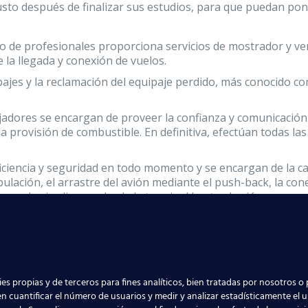
sto después de finalizar sus estudios, para que puedan pon
po de profesionales proporciona servicios de mostrador y ven
 la llegada y conexión de vuelos.
ajes y la reclamación del equipaje perdido, más conocido com
adores se encargan de proveer la confianza y comunicación co
la provisión de combustible. En definitiva, efectúan todas l
ciencia y seguridad en todo momento y se encargan de la carg
ipulación, el arrastre del avión mediante el push-back, la co
con las jardineras desde la terminal hasta el avión.
s
puestos de trabajo del aeropuerto de Z
os y Handling PROCAH
proporciona los
contenidos suficiente
Para ello preparamos a nuestros alumnos para que puedan re
es propias y de terceros para fines analíticos, bien tratadas por nosotros o 
n cuantificar el número de usuarios y medir y analizar estadísticamente el 
eropuerto.