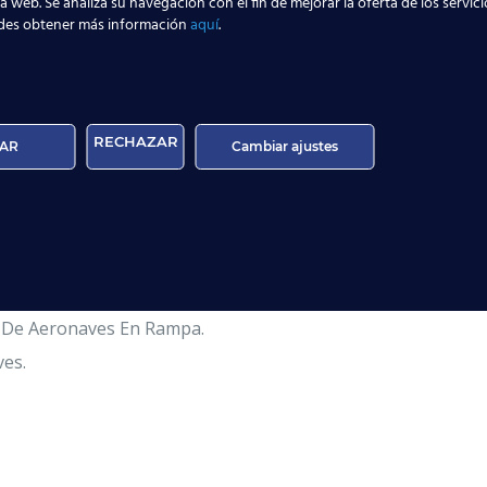
la web. Se analiza su navegación con el fin de mejorar la oferta de los servic
des obtener más información
aquí
.
ado Oficial De AESA.
el Carnet Oficial Categoría 9.
ios Aeroportuarios.
RECHAZAR
AR
Cambiar ajustes
turación De Vuelo Y Embarque.
 El Embarque Y World Tracer.
ancías De Carga Aérea.
espacho De Vuelo.
a De Aeronaves En Rampa.
ves.