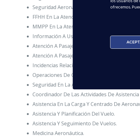
los usuarios de 
ofrecemos. Pue
Seguridad Aeronáutica. Obtención Del Certific
FFHH En La Atención A Pasajeros. CRM.
MMPP En La Atención a Pasajeros. Obtención D
Información A Usuarios Sobre Vuelos Y Servic
ACEPT
Atención A Pasajeros En Los Servicios De Fac
Atención A Pasajeros De Trato Diferenciado.
Incidencias Relacionadas Con Los Pasajeros Y
Operaciones De Gestión Documental De Merc
Seguridad En La Asistencia De Aeronaves Y D
Coordinador De Las Actividades De Asistenci
Asistencia En La Carga Y Centrado De Aerona
Asistencia Y Planificación Del Vuelo.
Asistencia Y Seguimiento De Vuelos.
Medicina Aeronáutica.