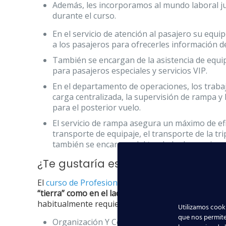
Además, les incorporamos al mundo laboral ju
durante el curso.
En el servicio de atención al pasajero su equi
a los pasajeros para ofrecerles información de
También se encargan de la asistencia de equip
para pasajeros especiales y servicios VIP.
En el departamento de operaciones, los trabaj
carga centralizada, la supervisión de rampa y 
para el posterior vuelo.
El servicio de rampa asegura un máximo de efi
transporte de equipaje, el transporte de la tr
también se encargan del traslado de pasajeros 
¿Te gustaría estar en uno de esto
El
curso de Profesional Cualificado en Aeropuert
“tierra” como en el lado “aire” de un aeropuerto
. 
habitualmente requiere este puesto de trabajo:
Utilizamos cooki
que nos permite
Organización Y Comunicación En El Entorno A