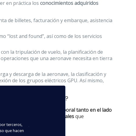
er en práctica los
conocimientos adquiridos
ta de billetes, facturación y embarque, asistencia
o “lost and found”, así como de los servicios
n la tripulación de vuelo, la planificación de
as operaciones que una aeronave necesita en tierra
a y descarga de la aeronave, la clasificación y
nexión de los grupos eléctricos GPU. Así mismo,
nta Cruz de Tenerife
?
s para obtener un puesto laboral tanto en el lado
alizar las
actividades esenciales
que
por terceros,
uso que hacen