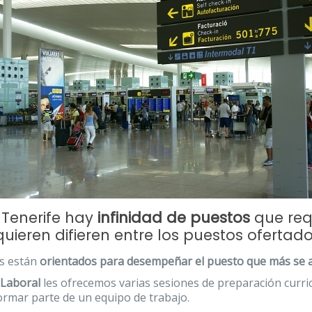
 Tenerife hay
infinidad de puestos
que req
quieren difieren entre los puestos ofertado
s están
orientados para desempeñar el puesto que más se ad
 Laboral
les ofrecemos varias sesiones de preparación curri
ormar parte de un equipo de trabajo.