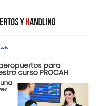
tacto
aeropuertos para
uestro curso PROCAH
 una
vez