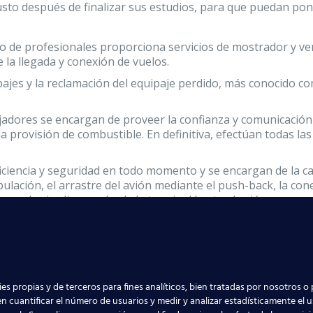
sto después de finalizar sus estudios, para que puedan pon
po de profesionales proporciona servicios de mostrador y ven
 la llegada y conexión de vuelos.
ajes y la reclamación del equipaje perdido, más conocido com
adores se encargan de proveer la confianza y comunicación co
la provisión de combustible. En definitiva, efectúan todas l
ciencia y seguridad en todo momento y se encargan de la carg
ipulación, el arrastre del avión mediante el push-back, la co
con las jardineras desde la terminal hasta el avión.
s
puestos de trabajo del aeropuerto de Sa
os y Handling PROCAH
proporciona los
contenidos suficiente
Para ello preparamos a nuestros alumnos para que puedan re
es propias y de terceros para fines analíticos, bien tratadas por nosotros o 
n cuantificar el número de usuarios y medir y analizar estadísticamente el 
eropuerto.