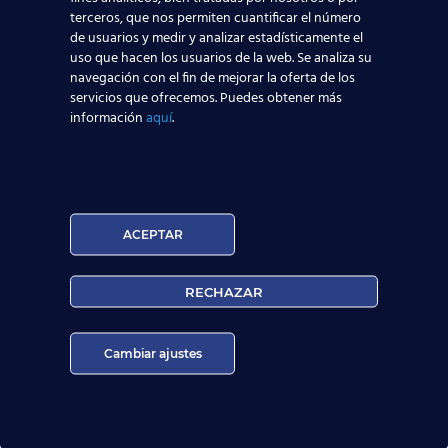
preparamos a nuestros alumnos para que puedan
terceros, que nos permiten cuantificar el número
realizar las
actividades esenciales
que habitualmente
de usuarios y medir y analizar estadísticamente el
requiere este puesto de trabajo:
uso que hacen los usuarios de la web. Se analiza su
navegación con el fin de mejorar la oferta de los
Organización Y Comunicación En El Entorno
servicios que ofrecemos. Puedes obtener más
Aeropuerto.
información
aquí
.
Seguridad Aeronáutica. Obtención Del Certificado
Oficial De AESA.
FFHH En La Atención A Pasajeros. CRM.
MMPP En La Atención a Pasajeros. Obtención Del
ACEPTAR
Carnet Oficial Categoría 9.
Información A Usuarios Sobre Vuelos Y Servicios
RECHAZAR
Aeroportuarios.
Atención A Pasajeros En Los Servicios De Facturación
De Vuelo Y Embarque.
Cambiar ajustes
Atención A Pasajeros De Trato Diferenciado.
Incidencias Relacionadas Con Los Pasajeros Y El
Embarque Y World Tracer.