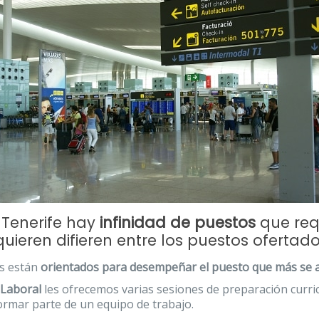
 Tenerife hay
infinidad de puestos
que req
quieren difieren entre los puestos ofertado
s están
orientados para desempeñar el puesto que más se ad
 Laboral
les ofrecemos varias sesiones de preparación curri
ormar parte de un equipo de trabajo.