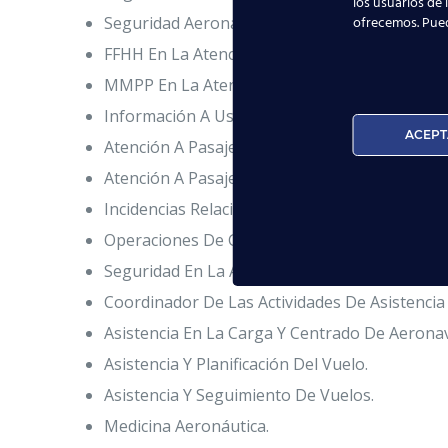
los usuarios de 
ofrecemos. Pue
Seguridad Aeronáutica. Obtención Del Certific
FFHH En La Atención A Pasajeros. CRM.
MMPP En La Atención a Pasajeros. Obtención D
Información A Usuarios Sobre Vuelos Y Servic
ACEPT
Atención A Pasajeros En Los Servicios De Fac
Atención A Pasajeros De Trato Diferenciado.
Incidencias Relacionadas Con Los Pasajeros Y
Operaciones De Gestión Documental De Merc
Seguridad En La Asistencia De Aeronaves Y D
Coordinador De Las Actividades De Asistenci
Asistencia En La Carga Y Centrado De Aerona
Asistencia Y Planificación Del Vuelo.
Asistencia Y Seguimiento De Vuelos.
Medicina Aeronáutica.