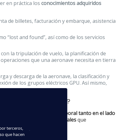
er en práctica los
conocimientos adquiridos
ta de billetes, facturación y embarque, asistencia
o “lost and found”, así como de los servicios
n la tripulación de vuelo, la planificación de
as operaciones que una aeronave necesita en tierra
a y descarga de la aeronave, la clasificación y
nexión de los grupos eléctricos GPU. Así mismo,
nta Cruz de Tenerife
?
s para obtener un puesto laboral tanto en el lado
alizar las
actividades esenciales
que
por terceros,
uso que hacen