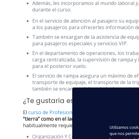
Además, les incorporamos al mundo laboral ju
durante el curso.
En el servicio de atención al pasajero su equi
a los pasajeros para ofrecerles información de
También se encargan de la asistencia de equip
para pasajeros especiales y servicios VIP.
En el departamento de operaciones, los trabaj
carga centralizada, la supervisión de rampa y 
para el posterior vuelo.
El servicio de rampa asegura un máximo de efi
transporte de equipaje, el transporte de la tr
también se encargan del traslado de pasajeros 
¿Te gustaría estar en uno de esto
El
curso de Profesional Cualificado en Aeropuert
“tierra” como en el lado “aire” de un aeropuerto
. 
habitualmente requiere este puesto de trabajo:
Utilizamos cooki
que nos permite
Organización Y Comunicación En El Entorno A