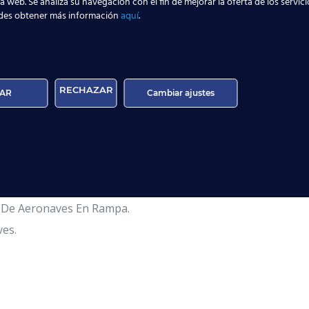
la web. Se analiza su navegación con el fin de mejorar la oferta de los servic
des obtener más información
aquí
.
ado Oficial De AESA.
el Carnet Oficial Categoría 9.
ios Aeroportuarios.
RECHAZAR
AR
Cambiar ajustes
turación De Vuelo Y Embarque.
 El Embarque Y World Tracer.
ancías De Carga Aérea.
espacho De Vuelo.
a De Aeronaves En Rampa.
ves.