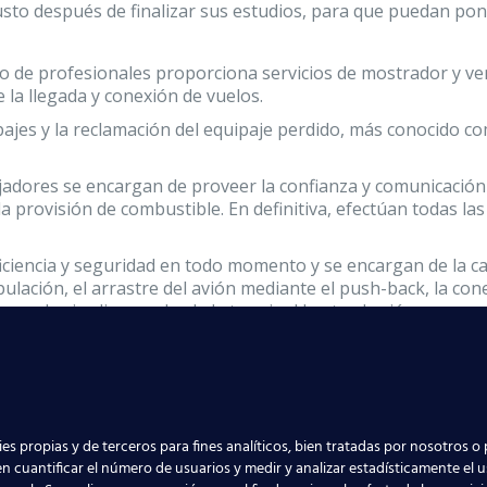
sto después de finalizar sus estudios, para que puedan pon
po de profesionales proporciona servicios de mostrador y ven
 la llegada y conexión de vuelos.
ajes y la reclamación del equipaje perdido, más conocido com
adores se encargan de proveer la confianza y comunicación co
la provisión de combustible. En definitiva, efectúan todas l
ciencia y seguridad en todo momento y se encargan de la carg
ipulación, el arrastre del avión mediante el push-back, la co
con las jardineras desde la terminal hasta el avión.
s
puestos de trabajo del aeropuerto de Sa
os y Handling PROCAH
proporciona los
contenidos suficiente
Para ello preparamos a nuestros alumnos para que puedan re
es propias y de terceros para fines analíticos, bien tratadas por nosotros o 
n cuantificar el número de usuarios y medir y analizar estadísticamente el 
eropuerto.