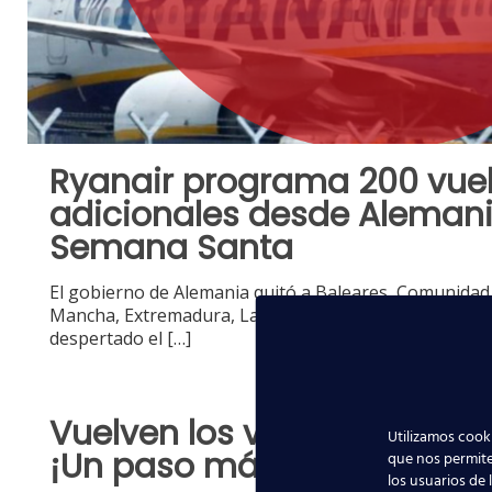
Ryanair programa 200 vue
adicionales desde Aleman
Semana Santa
El gobierno de Alemania quitó a Baleares, Comunidad 
Mancha, Extremadura, La Rioja y Murcia de la zona de 
despertado el
[…]
Vuelven los vuelos sin contr
Utilizamos cooki
¡Un paso más hacia la nor
que nos permite
los usuarios de 