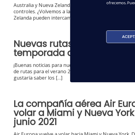
ofrecemos. Pue
Australia y Nueva Zelanda permiten las rutas entre 
controles. ¿Volvemos a la normalidad? Desde este lun
Zelanda pueden intercambiar
[…]
ACEPT
Nuevas rutas de Volotea pa
temporada de verano 2021
¡Buenas noticias para nuestros alumnos! Volotea ha
de rutas para el verano 2021 en multitud de aeropuer
gustaría saber los
[…]
La compañía aérea Air Eur
volar a Miami y Nueva York 
junio 2021
Air Europa vuelve a volar hacia Miami y Nueva York. D