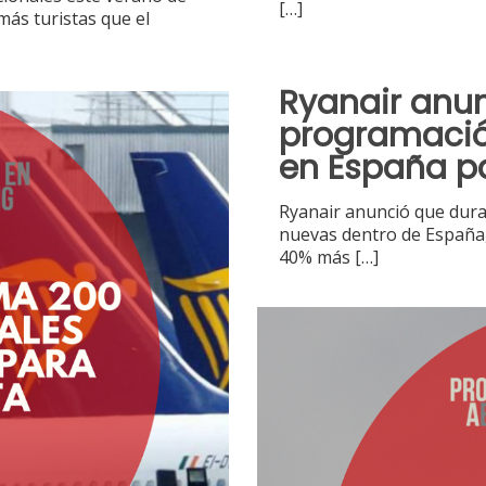
[…]
más turistas que el
Ryanair anu
programación
en España pa
Ryanair anunció que dur
nuevas dentro de España,
40% más
[…]