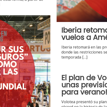
]
Iberia retom
vuelos a Am
Iberia retomará en las p
donde las restricciones s
temporada
[…]
El plan de Vo
unas previsi
para verano
Volotea presentó su plan
récord en la historia de l