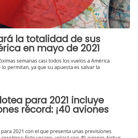
ará la totalidad de sus
érica en mayo de 2021
róximas semanas casi todos los vuelos a América
e lo permitan, ya que su apuesta es salvar la
lotea para 2021 incluye
ones récord: ¡40 aviones
!
 para 2021 con el que presenta unas previsiones
a aerolínea: Este verano, volará con 40 aviones Airbus