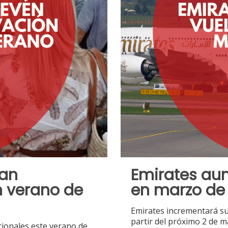
ran
Emirates au
n verano de
en marzo de
Emirates incrementará su
partir del próximo 2 de ma
cionales este verano de