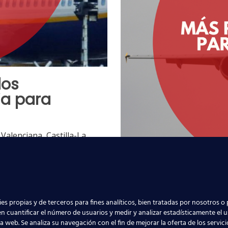
los
ia para
Valenciana, Castilla-La
riesgo, lo que ha
Más rutas de
ol sanitario.
es propias y de terceros para fines analíticos, bien tratadas por nosotros o 
Vueling trabaja para la re
malidad!
n cuantificar el número de usuarios y medir y analizar estadísticamente el 
constitución del corredor 
la web. Se analiza su navegación con el fin de mejorar la oferta de los servic
este verano 2021, ha anu